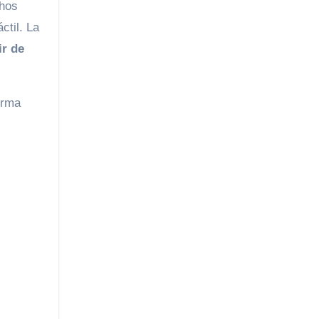
hos
ctil. La
ir de
orma