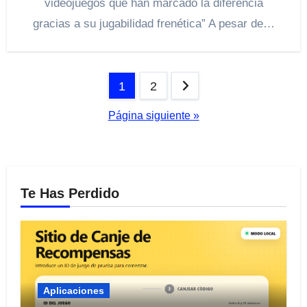
videojuegos que han marcado la diferencia
gracias a su jugabilidad frenética” A pesar de…
Paginación
1
2
de
Página siguiente »
entradas
Te Has Perdido
Aplicaciones