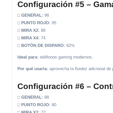
Configuración #5 – Gama
□
GENERAL:
98
□
PUNTO ROJO:
95
□
MIRA X2:
88
□
MIRA X4:
74
□
BOTÓN DE DISPARO:
62%
Ideal para:
teléfonos gaming modernos.
Por qué usarla:
aprovecha la fluidez adicional de 
Configuración #6 – Cont
□
GENERAL:
88
□
PUNTO ROJO:
80
□
MIRA X2:
72