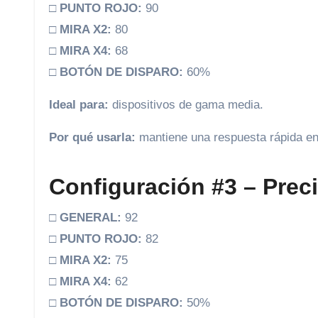
□
PUNTO ROJO:
90
□
MIRA X2:
80
□
MIRA X4:
68
□
BOTÓN DE DISPARO:
60%
Ideal para:
dispositivos de gama media.
Por qué usarla:
mantiene una respuesta rápida en 
Configuración #3 – Preci
□
GENERAL:
92
□
PUNTO ROJO:
82
□
MIRA X2:
75
□
MIRA X4:
62
□
BOTÓN DE DISPARO:
50%