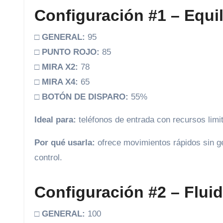
Configuración #1 – Equi
□
GENERAL:
95
□
PUNTO ROJO:
85
□
MIRA X2:
78
□
MIRA X4:
65
□
BOTÓN DE DISPARO:
55%
Ideal para:
teléfonos de entrada con recursos limi
Por qué usarla:
ofrece movimientos rápidos sin ge
control.
Configuración #2 – Flui
□
GENERAL:
100