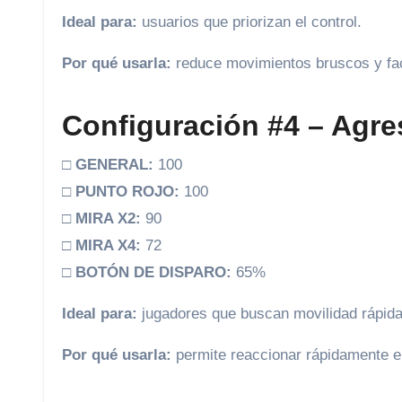
Ideal para:
usuarios que priorizan el control.
Por qué usarla:
reduce movimientos bruscos y faci
Configuración #4 – Agre
□
GENERAL:
100
□
PUNTO ROJO:
100
□
MIRA X2:
90
□
MIRA X4:
72
□
BOTÓN DE DISPARO:
65%
Ideal para:
jugadores que buscan movilidad rápida
Por qué usarla:
permite reaccionar rápidamente 