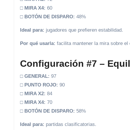
□
MIRA X4:
60
□
BOTÓN DE DISPARO:
48%
Ideal para:
jugadores que prefieren estabilidad.
Por qué usarla:
facilita mantener la mira sobre el 
Configuración #7 – Equil
□
GENERAL:
97
□
PUNTO ROJO:
90
□
MIRA X2:
84
□
MIRA X4:
70
□
BOTÓN DE DISPARO:
58%
Ideal para:
partidas clasificatorias.