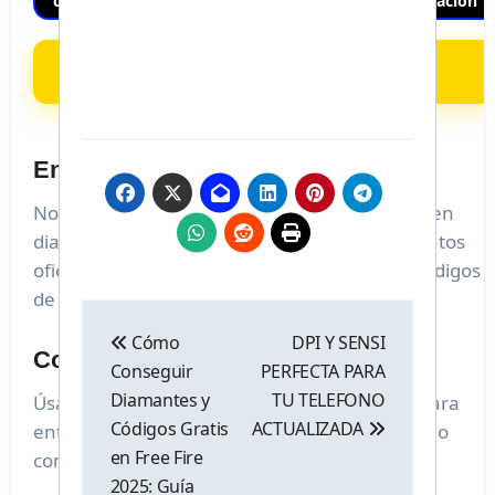
FINALIZAR SIMULACIÓN
Entonces… ¿son reales?
No existen generadores externos que otorguen
diamantes o skins. Las vías legítimas son eventos
oficiales, compras en tiendas autorizadas y códigos
de Garena verificados.
Navegación
Cómo
DPI Y SENSI
de
Conclusión
Conseguir
PERFECTA PARA
entradas
Diamantes y
TU TELEFONO
Úsalos solo como
demostración educativa
para
Códigos Gratis
ACTUALIZADA
entender cómo operan. Protege tu cuenta y no
en Free Fire
compartas contraseñas ni datos sensibles.
2025: Guía