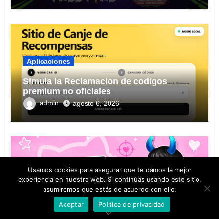
Aplicaciones
Simula la Reclamacion de codigos
premium no oficiales
admin
agosto 6, 2026
Usamos cookies para asegurar que te damos la mejor
Aplicaciones
experiencia en nuestra web. Si continúas usando este sitio,
asumiremos que estás de acuerdo con ello.
Sensibilidades Premium para Free Fire
2026: configuraciones para pegar rojo
Aceptar
Política de privacidad
KITTY FREE
admin
agosto 2, 2026