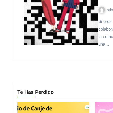
adm
Si eres fan de Free Fire, seguro ya viste la increíble
colabor
la comu
una…
Te Has Perdido