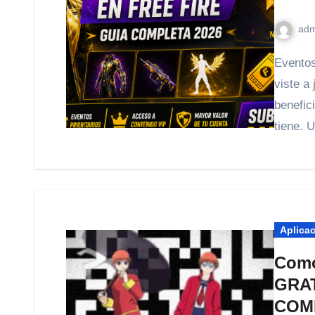
adm
Eventos de recarga Si juegas Free Fire seguramente ya
viste a
benefic
tiene. 
Aplica
Como
GRAT
COM