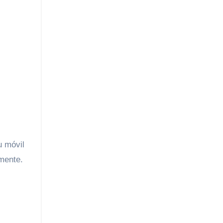
u móvil
amente.