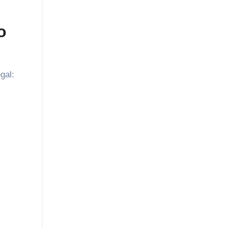
o
gal: