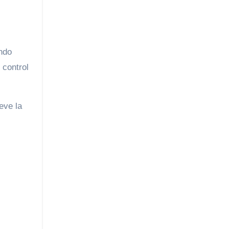
ando
, control
eve la