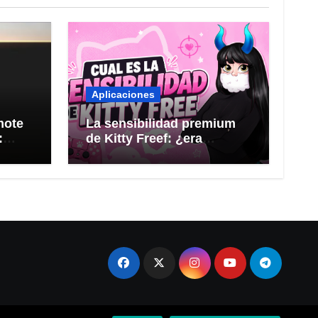
Aplicaciones
mote
La sensibilidad premium
:
de Kitty Freef: ¿era
todos
demasiado perfecta?