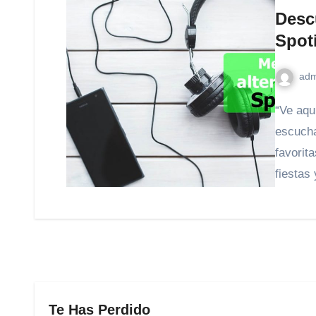
Descu
Spoti
adm
“Ve aquí las mejores alternativas a Spotify gratis para
escucha
favorit
fiestas
Te Has Perdido