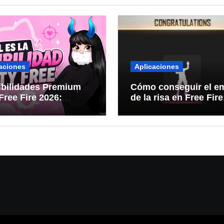
aciones
Aplicaciones
ibilidades Premium
Cómo conseguir el e
Free Fire 2026:
de la risa en Free Fire
guraciones para
precio, eventos y mé
seguros
r rojo KITTY FREE