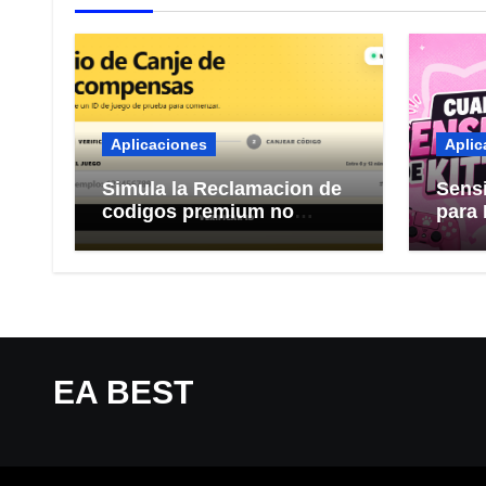
Aplicaciones
Aplic
Simula la Reclamacion de
Sens
codigos premium no
para 
oficiales
confi
pega
EA BEST