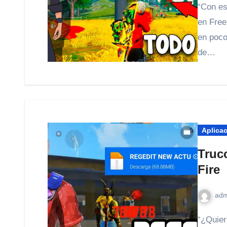
“Con estos métodos podrás conseguir un pase élite gratis
en Free
en poco
de…
Aplica
Truc
Fire
adm
“¿Quieres aprender a ser todo un PRO en el videojuego