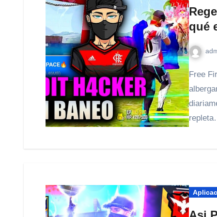
Rege
qué 
adm
Free Fire es un videojuego que en casi 4 años ha logrado
alberga
diariam
replet
Aplica
Asi 