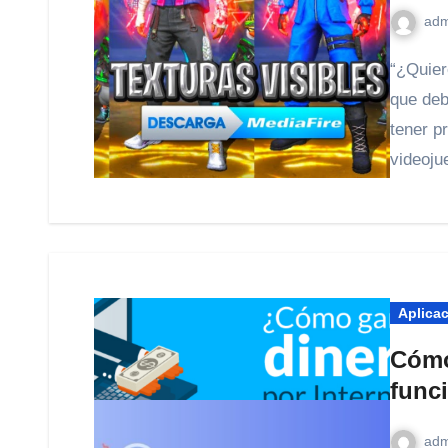
adm
“¿Quieres conseguir códigos para Free Fire? Esto es lo
que deb
tener p
videoj
Aplica
Cómo
func
adm