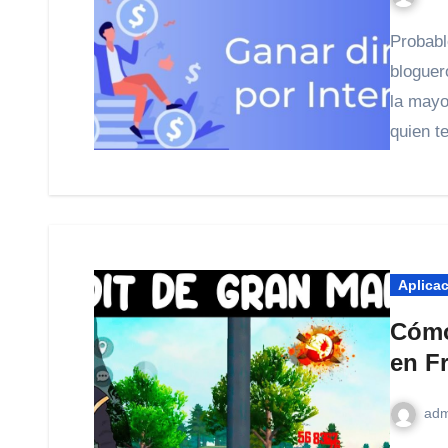
Probablemente ya hayas encontrado un montón de
bloguer
la mayo
quien t
Aplica
Cómo
en Fr
adm