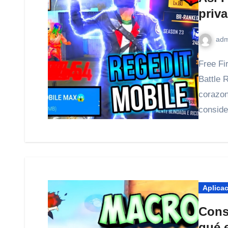
priva
adm
Free Fire es el popular videojuego multijugador con modo
Battle 
corazon
consid
Aplica
Cons
qué 