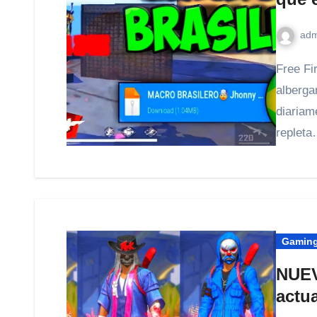
adm
Free Fire es un videojuego que en casi 4 años ha logrado
alberga
diariam
replet
Gamin
NUEV
actu