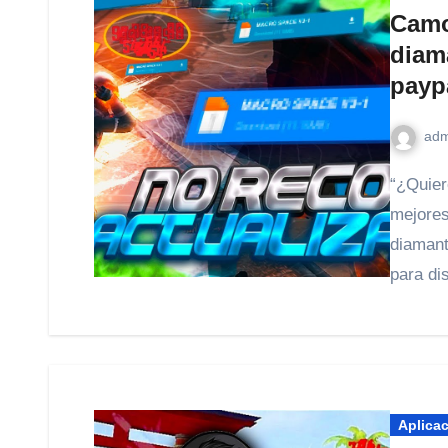
Camo
diama
payp
adm
“¿Quieres conseguir diamantes gratis? te traemos las
mejores
diamant
para di
Aplica