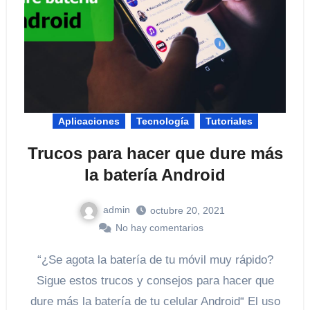
Aplicaciones
Tecnología
Tutoriales
Trucos para hacer que dure más
la batería Android
admin
octubre 20, 2021
No hay comentarios
“¿Se agota la batería de tu móvil muy rápido?
Sigue estos trucos y consejos para hacer que
dure más la batería de tu celular Android“ El uso