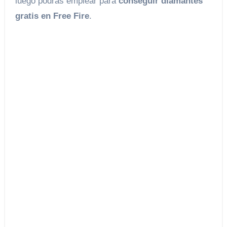
luego podrás emplear para
conseguir diamantes
gratis en Free Fire
.