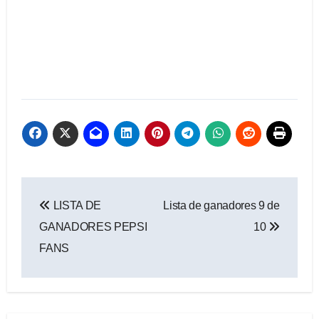
Navegación
LISTA DE
Lista de ganadores 9 de
de
GANADORES PEPSI
10
entradas
FANS