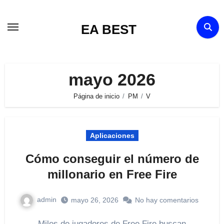
Ir
al
EA BEST
contenido
mayo 2026
Página de inicio
PM
V
Aplicaciones
Cómo conseguir el número de
millonario en Free Fire
admin
mayo 26, 2026
No hay comentarios
Miles de jugadores de Free Fire buscan