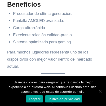
Beneficios
Procesador de última generación.
Pantalla AMOLED avanzada.
Carga ultrarrápida.
Excelente relación calidad-precio.
Sistema optimizado para gaming.
Para muchos jugadores representa uno de los
dispositivos con mejor valor dentro del mercado
actual.
POCO F8 Ultra
Usamos cookies para asegurar que te damos la mejor
experiencia en nuestra web. Si continúas usando este sitio,
La línea POCO se ha caracterizado por ofrecer
asumiremos que estás de acuerdo con ello.
gran rendimiento sin alcanzar precios excesivos.
Aceptar
Política de privacidad