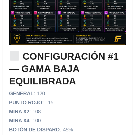
CONFIGURACIÓN #1
— GAMA BAJA
EQUILIBRADA
GENERAL:
120
PUNTO ROJO:
115
MIRA X2:
108
MIRA X4:
100
BOTÓN DE DISPARO:
45%