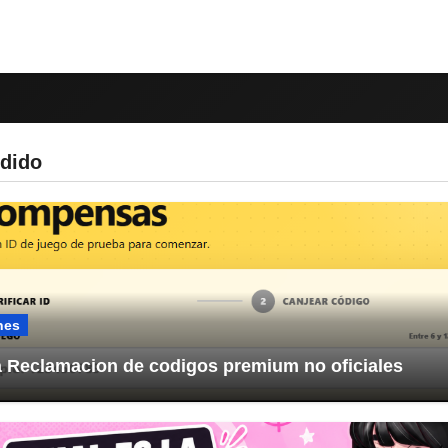
rdido
nes
a Reclamacion de codigos premium no oficiales