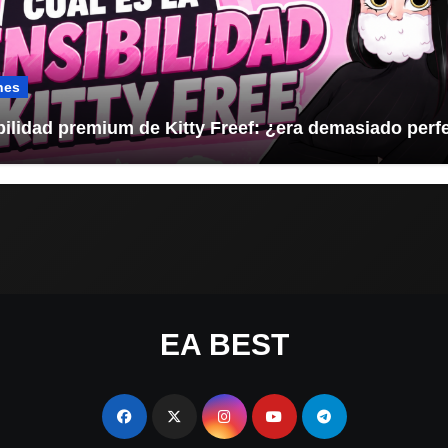
nes
bilidad premium de Kitty Freef: ¿era demasiado perf
EA BEST