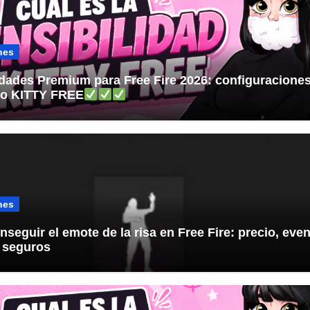
nes
idades Premium para Free Fire 2026: configuracione
jo KITTY FREE
nes
seguir el emote de la risa en Free Fire: precio, even
 seguros